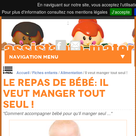
En naviguant sur notre site, vous acceptez l'utilisat
Pour plus d'information consultez nos mentions légales
J'accepte
Touch to Search
;
Navigation Menu
Accueil
/
Fiches enfants
/
Alimentation
/
Il veut manger tout seul !
Le repas de bébé: il
veut manger tout
seul !
"Comment accompagner bébé pour qu'il manger seul ..."