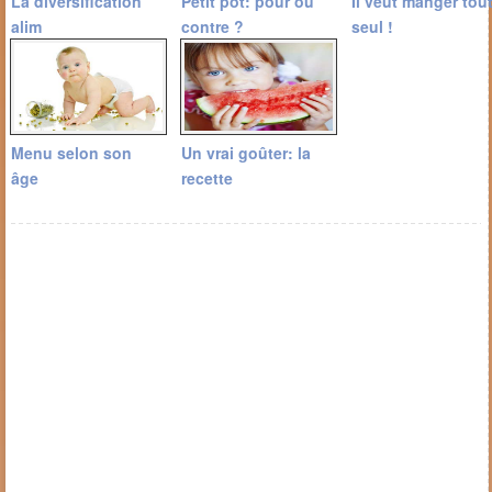
La diversification
Petit pot: pour ou
Il veut manger tou
alim
contre ?
seul !
Menu selon son
Un vrai goûter: la
âge
recette