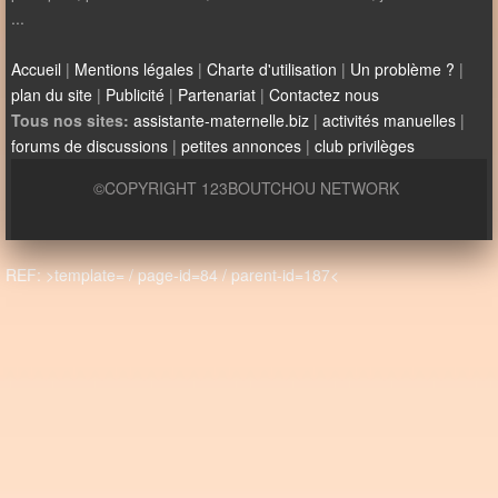
...
Accueil
|
Mentions légales
|
Charte d'utilisation
|
Un problème ?
|
plan du site
|
Publicité
|
Partenariat
|
Contactez nous
Tous nos sites:
assistante-maternelle.biz
|
activités manuelles
|
forums de discussions
|
petites annonces
|
club privilèges
©COPYRIGHT 123BOUTCHOU NETWORK
REF: >template= / page-id=84 / parent-id=187<