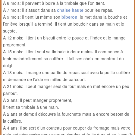
A 6 mois: Il parvient à boire à la timbale que l’on tient.
A 7 mois: Il s’assoit dans sa
chaise haute
pour les repas.
A 9 mois: Il tient lui même son
biberon
, le met dans la bouche et
l’enlève lorsqu’il a terminé. Il tient un boudoir dans sa main et le
suçote.
A 12 mois: Il tient un biscuit entre le pouce et l’index et le mange
proprement.
A 15 mois: Il tient seul sa timbale à deux mains. Il commence à
tenir maladroitement sa cuillère. Il fait ses choix en montrant du
doigt.
A 18 mois: Il mange une partie du repas seul avec la petite cuillère
et demande de l’aide en milieu de parcourt.
A 21 mois: Il peut manger seul de tout mais en met encore un peu
partout.
A 2 ans: Il peut manger proprement,
Il tient sa timbale à une main.
A 2 ans et demi: il découvre la fourchette mais a encore besoin de
la cuillère.
A 4 ans: il se sert d’un couteau pour couper du fromage mais votre
aide est nécessaire pour couper viandes et fruits durs et ce, jusqu’à