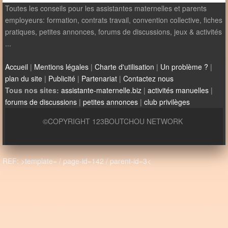
Toutes les conseils pour les assistantes maternelles et parents
employeurs: formation, contrats travail, convention collective, fiches
pratiques, petites annonces, forums de discussions, jeux & activités
...
Accueil
|
Mentions légales
|
Charte d'utilisation
|
Un problème ?
|
plan du site
|
Publicité
|
Partenariat
|
Contactez nous
Tous nos sites:
assistante-maternelle.biz
|
activités manuelles
|
forums de discussions
|
petites annonces
|
club privilèges
©COPYRIGHT 123BOUTCHOU NETWORK
REF: >template= / page-id=142 / parent-id=3<