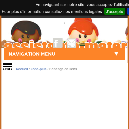
En naviguant sur notre site, vous acceptez l'utilisat
Pour plus d'information consultez nos mentions légales
J'accepte
Touch to Search
;
Navigation Menu
Accueil
/
Zone-plus
/
Echange de liens