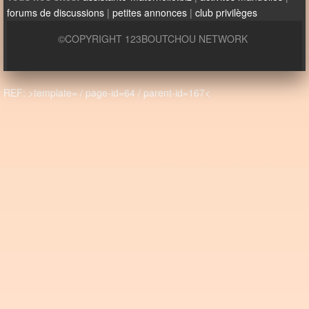
forums de discussions
|
petites annonces
|
club privilèges
©COPYRIGHT 123BOUTCHOU NETWORK
REF: >template= / page-id=64 / parent-id=167<