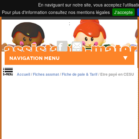
En naviguant sur notre site, vous acceptez l'utilisat
Pour plus d'information consultez nos mentions légales
J'accepte
Touch to Search
;
Navigation Menu
Accueil
/
Fiches assmat
/
Fiche de paie & Tarif
/
Etre payé en CESU