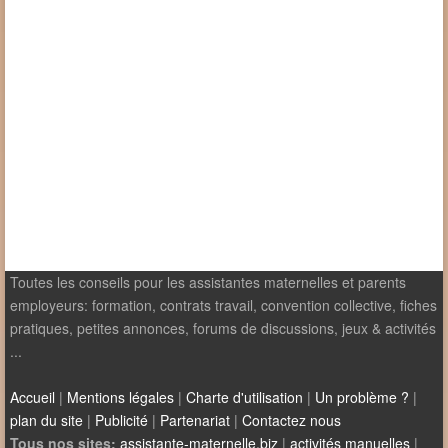
Toutes les conseils pour les assistantes maternelles et parents
employeurs: formation, contrats travail, convention collective, fiches
pratiques, petites annonces, forums de discussions, jeux & activités
...
Accueil
|
Mentions légales
|
Charte d'utilisation
|
Un problème ?
|
plan du site
|
Publicité
|
Partenariat
|
Contactez nous
Tous nos sites:
assistante-maternelle.biz
|
activités manuelles
|