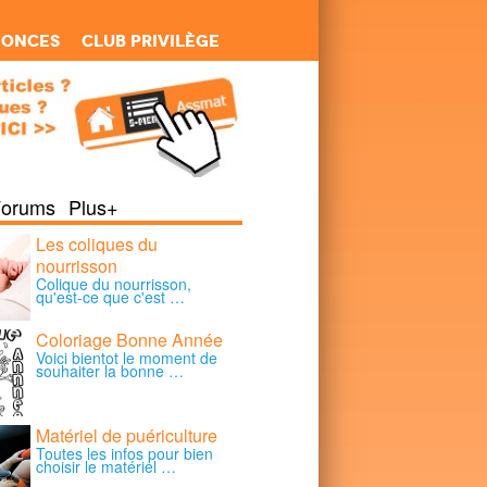
nonces
Club Privilège
Forums
Plus+
Les coliques du
nourrisson
Colique du nourrisson,
qu'est-ce que c'est …
Coloriage Bonne Année
Voici bientot le moment de
souhaiter la bonne …
Matériel de puériculture
Toutes les infos pour bien
choisir le matériel …