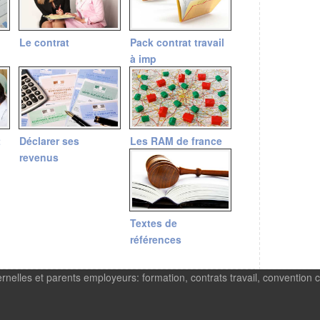
Le contrat
Pack contrat travail
à imp
t
Déclarer ses
Les RAM de france
revenus
Textes de
références
rnelles et parents employeurs: formation, contrats travail, convention c