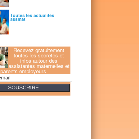
Toutes les actualités
assmat
Recevez gratuitement
toutes les secrètes et
infos autour des
assistantes maternelles et
parents employeurs