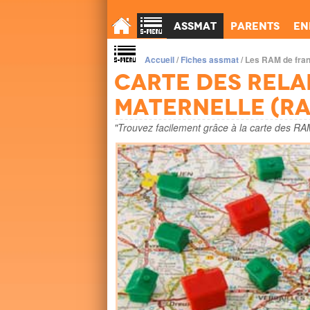
Assmat
Parents
En
Accueil
/
Fiches assmat
/
Les RAM de fra
Carte des Rela
Maternelle (R
"Trouvez facilement grâce à la carte des RAM