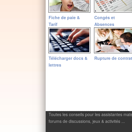
Fiche de paie &
Congés et
Tarif
Absences
Télécharger docs &
Rupture de contra
lettres
Toutes les conseils pour les assistantes mate
forums de discussions, jeux & activités ...