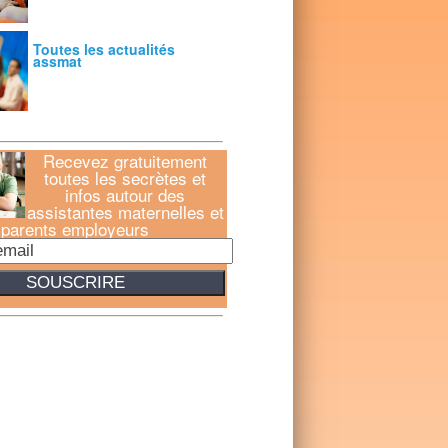
Toutes les actualités
assmat
Recevez gratuitement
toutes les secrètes et
infos autour des
assistantes maternelles et
parents employeurs