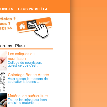
nonces
Club Privilège
Forums
Plus+
Les coliques du
nourrisson
Colique du nourrisson,
qu'est-ce que c'est …
Coloriage Bonne Année
Voici bientot le moment de
souhaiter la bonne …
Matériel de puériculture
Toutes les infos pour bien
choisir le matériel …