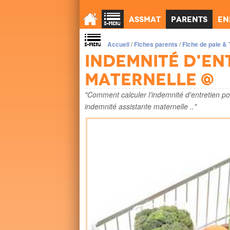
Assmat
Parents
En
Accueil
/
Fiches parents
/
Fiche de paie & 
Indemnité d'en
maternelle @
"Comment calculer l'indemnité d'entretien po
indemnité assistante maternelle .."