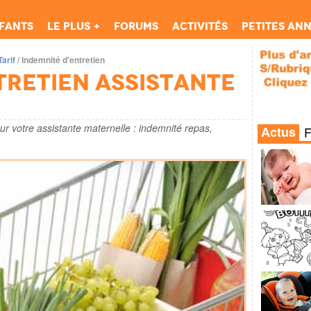
fants
Le Plus +
Forums
Activités
Petites an
Tarif
/
Indemnité d'entretien
tretien assistante
ur votre assistante maternelle : indemnité repas,
Actus