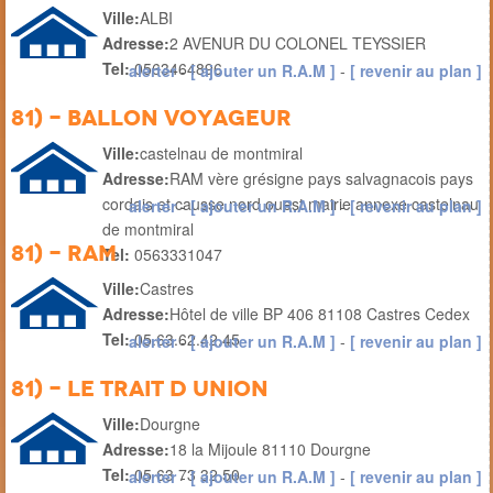
Ville:
ALBI
Adresse:
2 AVENUR DU COLONEL TEYSSIER
Tel:
0563464896
alerter
-
[ ajouter un R.A.M ]
-
[ revenir au plan ]
81) - ballon voyageur
Ville:
castelnau de montmiral
Adresse:
RAM vère grésigne pays salvagnacois pays
cordais et causse nord ouest mairie annexe castelnau
alerter
-
[ ajouter un R.A.M ]
-
[ revenir au plan ]
de montmiral
81) - RAM
Tel:
0563331047
Ville:
Castres
Adresse:
Hôtel de ville BP 406 81108 Castres Cedex
Tel:
05.63.62.42.45
alerter
-
[ ajouter un R.A.M ]
-
[ revenir au plan ]
81) - Le Trait d Union
Ville:
Dourgne
Adresse:
18 la Mijoule 81110 Dourgne
Tel:
05 63 73 32 50
alerter
-
[ ajouter un R.A.M ]
-
[ revenir au plan ]