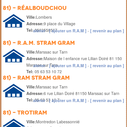
81) - Réalboudchou
Ville:
Lombers
Adresse:
9 place du Village
Tel:
0563558567
alerter
-
[ ajouter un R.A.M ]
-
[ revenir au plan ]
81) - R.A.M. STRAM GRAM
Ville:
Marssac sur Tarn
Adresse:
Maison de l enfance rue Lilian Doiré 81 150
Marssac sur Tarn
alerter
-
[ ajouter un R.A.M ]
-
[ revenir au plan ]
Tel:
05 63 53 10 72
81) - RAM STRAM GRAM
Ville:
Marssac sur Tarn
Adresse:
6 rue Lilian Doiré 81150 Marssac sur Tarn
Tel:
05 63 53 10 7
alerter
-
[ ajouter un R.A.M ]
-
[ revenir au plan ]
81) - Trotiram
Ville:
Montredon Labessonnié