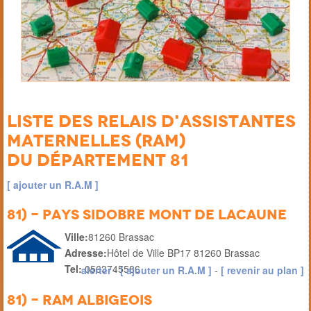
Liste des Relais d'Assistantes
Maternelles (RAM)
du département 81
[ ajouter un R.A.M ]
81) - Pays Sidobre Mont de Lacaune
Ville:
81260 Brassac
Adresse:
Hôtel de Ville BP17 81260 Brassac
Tel:
0563745586
alerter
-
[ ajouter un R.A.M ]
-
[ revenir au plan ]
81) - RAM ALBIGEOIS