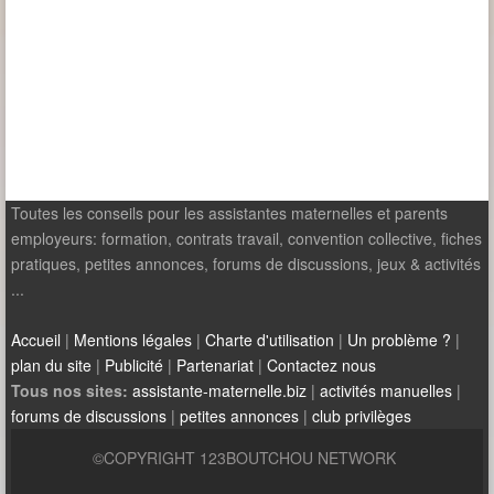
Toutes les conseils pour les assistantes maternelles et parents
employeurs: formation, contrats travail, convention collective, fiches
pratiques, petites annonces, forums de discussions, jeux & activités
...
Accueil
|
Mentions légales
|
Charte d'utilisation
|
Un problème ?
|
plan du site
|
Publicité
|
Partenariat
|
Contactez nous
Tous nos sites:
assistante-maternelle.biz
|
activités manuelles
|
forums de discussions
|
petites annonces
|
club privilèges
©COPYRIGHT 123BOUTCHOU NETWORK