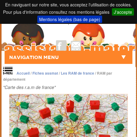
En naviguant sur notre site, vous acceptez l'utilisation de cookies.
Pour plus d'information consultez nos mentions légales
J'accepte
Touch to Search
Mentions légales (bas de page)
;
Navigation Menu
Accueil
/
Fiches assmat
/
Les RAM de france
/
RAM par
département
"Carte des r.a.m de france"