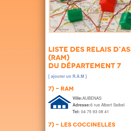
Liste des Relais d'
(RAM)
du département 7
[ ajouter un R.A.M ]
7) - RAM
Ville:
AUBENAS
Adresse:
6 rue Albert Seibel
Tel:
04 75 93 08 41
7) - Les coccinelles