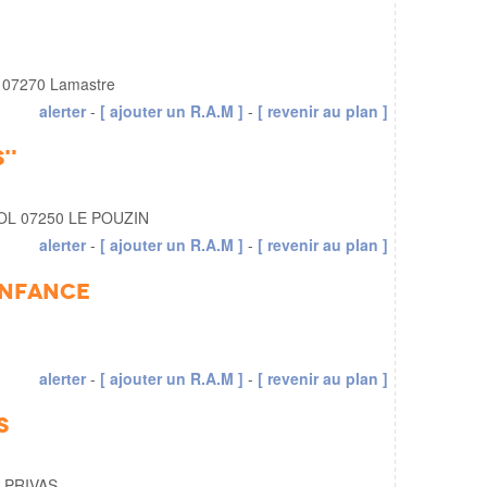
s 07270 Lamastre
alerter
-
[ ajouter un R.A.M ]
-
[ revenir au plan ]
s"
IOL 07250 LE POUZIN
alerter
-
[ ajouter un R.A.M ]
-
[ revenir au plan ]
 enfance
alerter
-
[ ajouter un R.A.M ]
-
[ revenir au plan ]
s
0 PRIVAS