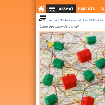
Assmat
Parents
En
Accueil
/
Fiches assmat
/
Les RAM de fra
"Carte des r.a.m de france"