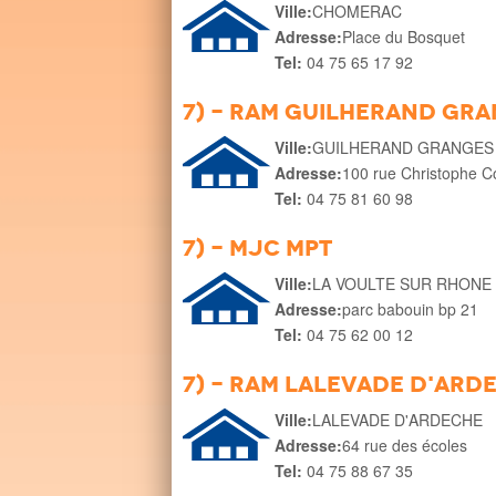
Ville:
CHOMERAC
Adresse:
Place du Bosquet
Tel:
04 75 65 17 92
7) - RAM Guilherand gr
Ville:
GUILHERAND GRANGES
Adresse:
100 rue Christophe 
Tel:
04 75 81 60 98
7) - MJC MPT
Ville:
LA VOULTE SUR RHONE
Adresse:
parc babouin bp 21
Tel:
04 75 62 00 12
7) - RAM Lalevade d'ard
Ville:
LALEVADE D'ARDECHE
Adresse:
64 rue des écoles
Tel:
04 75 88 67 35