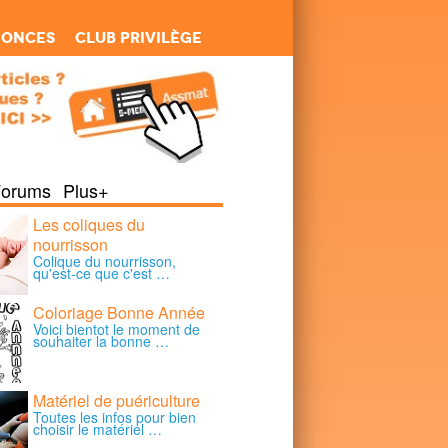
nonces
Club Privilège
Forums
Plus+
Les coliques du
nourrisson
Colique du nourrisson,
qu'est-ce que c'est …
Coloriage Bonne Année
Voici bientot le moment de
souhaiter la bonne …
Matériel de puériculture
Toutes les infos pour bien
choisir le matériel …