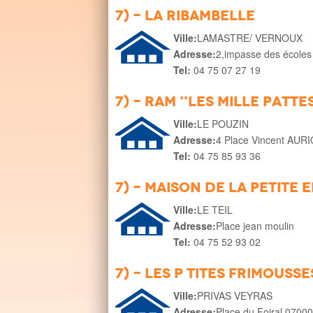
7) - La Ribambelle
Ville:
LAMASTRE/ VERNOUX
Adresse:
2,impasse des école
Tel:
04 75 07 27 19
7) - RAM "Les mille patte
Ville:
LE POUZIN
Adresse:
4 Place Vincent AUR
Tel:
04 75 85 93 36
7) - Maison de la petite
Ville:
LE TEIL
Adresse:
Place jean moulin
Tel:
04 75 52 93 02
7) - Les p tites frimousse
Ville:
PRIVAS VEYRAS
Adresse:
Place du Foiral 0700