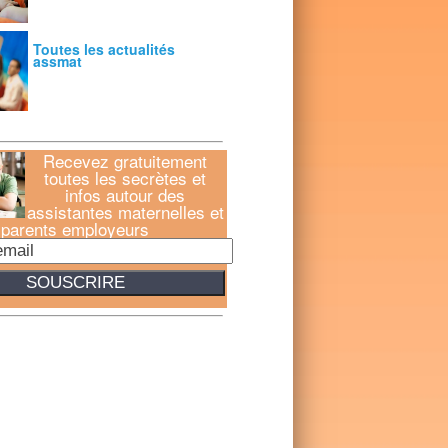
Toutes les actualités
assmat
Recevez gratuitement
toutes les secrètes et
infos autour des
assistantes maternelles et
parents employeurs