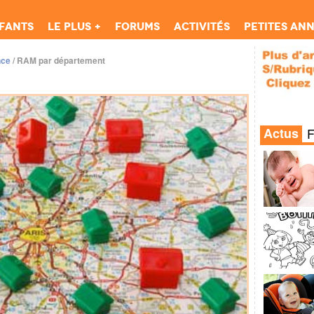
fants
Le Plus +
Forums
Activités
Petites an
nce
/
RAM par département
Actus