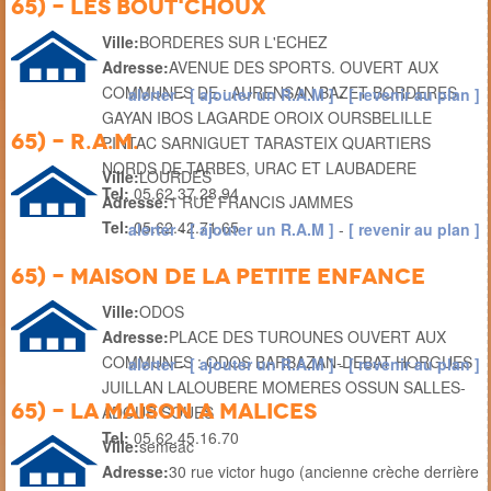
65) - LES BOUT'CHOUX
Ville:
BORDERES SUR L'ECHEZ
Adresse:
AVENUE DES SPORTS. OUVERT AUX
COMMUNES DE : AURENSAN BAZET BORDERES
alerter
-
[ ajouter un R.A.M ]
-
[ revenir au plan ]
GAYAN IBOS LAGARDE OROIX OURSBELILLE
65) - R.A.M.
PINTAC SARNIGUET TARASTEIX QUARTIERS
NORDS DE TARBES, URAC ET LAUBADERE
Ville:
LOURDES
Tel:
05.62.37.28.94
Adresse:
1 RUE FRANCIS JAMMES
Tel:
05.62.42.71.65
alerter
-
[ ajouter un R.A.M ]
-
[ revenir au plan ]
65) - MAISON DE LA PETITE ENFANCE
Ville:
ODOS
Adresse:
PLACE DES TUROUNES OUVERT AUX
COMMUNES : ODOS BARBAZAN-DEBAT HORGUES
alerter
-
[ ajouter un R.A.M ]
-
[ revenir au plan ]
JUILLAN LALOUBERE MOMERES OSSUN SALLES-
65) - la maison a malices
ADOUR SOUES
Tel:
05.62.45.16.70
Ville:
semeac
Adresse:
30 rue victor hugo (ancienne crèche derrière