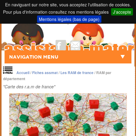
En naviguant sur notre site, vous acceptez l'utilisation de cookies.
Pour plus d'information consultez nos mentions légales
J'accepte
Touch to Search
Mentions légales (bas de page)
;
Navigation Menu
Accueil
/
Fiches assmat
/
Les RAM de france
/
RAM par
département
"Carte des r.a.m de france"