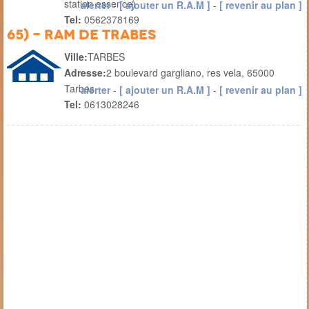
station essence)
alerter
-
[ ajouter un R.A.M ]
-
[ revenir au plan ]
Tel:
0562378169
65) - RAM de Trabes
Ville:
TARBES
Adresse:
2 boulevard gargliano, res vela, 65000
Tarbes
alerter
-
[ ajouter un R.A.M ]
-
[ revenir au plan ]
Tel:
0613028246