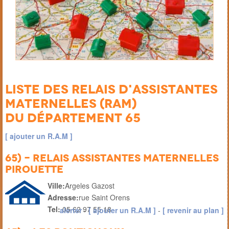
Liste des Relais d'Assistantes
Maternelles (RAM)
du département 65
[ ajouter un R.A.M ]
65) - Relais Assistantes Maternelles
Pirouette
Ville:
Argeles Gazost
Adresse:
rue Saint Orens
Tel:
05 62 97 55 18
alerter
-
[ ajouter un R.A.M ]
-
[ revenir au plan ]