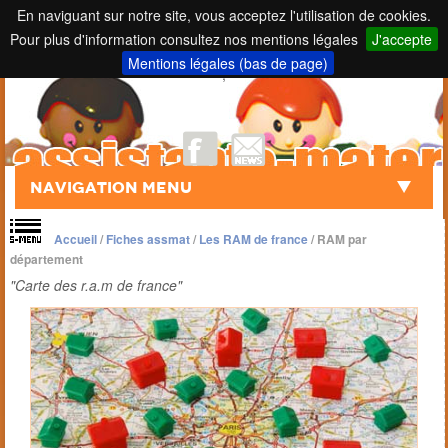
En naviguant sur notre site, vous acceptez l'utilisation de cookies.
Pour plus d'information consultez nos mentions légales
J'accepte
Touch to Search
Mentions légales (bas de page)
;
Navigation Menu
Accueil
/
Fiches assmat
/
Les RAM de france
/
RAM par
département
"Carte des r.a.m de france"