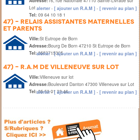
Adresse:
16, rue Nationale 47110 Sainte-Livrade sur
Lot
alerter
-
[ ajouter un R.A.M ]
-
[ revenir au plan ]
Tel:
09 64 10 18 1
47) - Relais Assistantes Maternelles
et Parents
Ville:
St Eutrope de Born
Adresse:
Bourg De Born 47210 St Eutrope de Born
Tel:
0553715305
alerter
-
[ ajouter un R.A.M ]
-
[ revenir au plan ]
47) - R.A.M de Villeneuve sur lot
Ville:
Villeneuve sur lot
Adresse:
Boulevard Danton 47300 Villeneuve sur Lot
Tel:
05 53 01 33 46
alerter
-
[ ajouter un R.A.M ]
-
[ revenir au plan ]