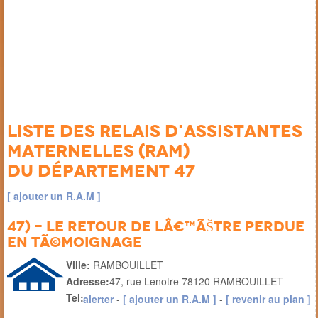
Liste des Relais d'Assistantes
Maternelles (RAM)
du département 47
[ ajouter un R.A.M ]
47) - le retour de lâ€™ÃŠtre perdue
en tÃ©moignage
Ville:
RAMBOUILLET
Adresse:
47, rue Lenotre 78120 RAMBOUILLET
Tel:
alerter
-
[ ajouter un R.A.M ]
-
[ revenir au plan ]