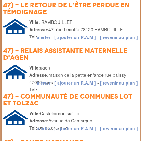
47) - le retour de l’Être perdue en
témoignage
Ville:
RAMBOUILLET
Adresse:
47, rue Lenotre 78120 RAMBOUILLET
Tel:
alerter
-
[ ajouter un R.A.M ]
-
[ revenir au plan ]
47) - relais assistante maternelle
d'agen
Ville:
agen
Adresse:
maison de la petite enfance rue palissy
47000 agen
alerter
-
[ ajouter un R.A.M ]
-
[ revenir au plan ]
Tel:
47) - Communauté de communes Lot
et Tolzac
Ville:
Castelmoron sur Lot
Adresse:
Avenue de Comarque
Tel:
05.53.84.78.65
alerter
-
[ ajouter un R.A.M ]
-
[ revenir au plan ]