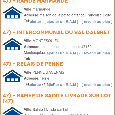
47) - RAMde marmande
Ville:
marmande
Adresse:
maison de la petite enfance Françoise Dolto
Tel:
alerter
-
[ ajouter un R.A.M ]
-
[ revenir au plan ]
47) - INTERCOMMUNAL du Val dAlbret
Ville:
MONTESQUIEU
Adresse:
pole enfance et jeunesse 47130
Montesquieu
alerter
-
[ ajouter un R.A.M ]
-
[ revenir au plan ]
Tel:
47) - Relais de Penne
Ville:
PENNE d'AGENAIS
Adresse:
Ferrié
Tel:
05 53 71 16 91
alerter
-
[ ajouter un R.A.M ]
-
[ revenir au plan ]
47) - RAMEP de Sainte Livrade sur Lot
(47)
Ville:
Sainte Livrade sur Lot