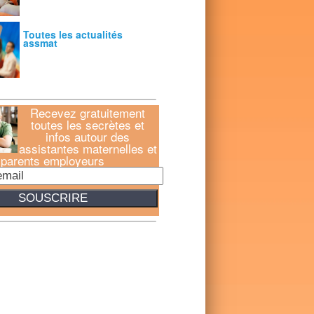
Toutes les actualités
assmat
Recevez gratuitement
toutes les secrètes et
infos autour des
assistantes maternelles et
parents employeurs