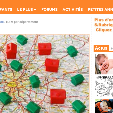
fants
Le Plus +
Forums
Activités
Petites an
nce
/
RAM par département
Actus