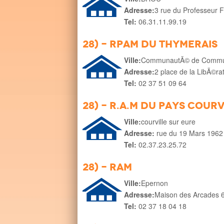
Adresse:
3 rue du Professeur F
Tel:
06.31.11.99.19
28) - RPAM du Thymerais
Ville:
CommunautÃ© de Commu
Adresse:
2 place de la LibÃ©r
Tel:
02 37 51 09 64
28) - R.A.M du pays courv
Ville:
courville sur eure
Adresse:
rue du 19 Mars 1962
Tel:
02.37.23.25.72
28) - RAM
Ville:
Epernon
Adresse:
Maison des Arcades 6
Tel:
02 37 18 04 18