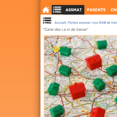
Assmat
Parents
En
Accueil
/
Fiches assmat
/
Les RAM de fra
"Carte des r.a.m de france"