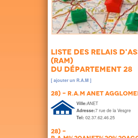
Liste des Relais d'
(RAM)
du département 28
[ ajouter un R.A.M ]
28) - R.A.M ANET Agglom
Ville:
ANET
Adresse:
7 rue de la Vesgre
Tel:
02.37.62.46.25
28) -