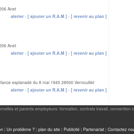
8206 Anet
alerter
-
[ ajouter un R.A.M ]
-
[ revenir au plan ]
8206 Anet
alerter
-
[ ajouter un R.A.M ]
-
[ revenir au plan ]
nfance esplanade du 8 mai 1945 28500 Vernouillet
alerter
-
[ ajouter un R.A.M ]
-
[ revenir au plan ]
rnelles et parents employeurs: formation, contrats travail, convention c
on
|
Un problème ?
|
plan du site
|
Publicité
|
Partenariat
|
Contactez no