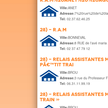
R.A.M%20ANET%20%20Ag
Ville:
ANET
Adresse:
7%20rue%20de%20la
Tel:
02.37.62.46.25
28) - R.A.M
Ville:
BONNEVAL
Adresse:
8 RUE de l'avé maria
Tel:
02 37 47 79 12
28) - Relais Assistantes
Pâ€™tit Trai
Ville:
BROU
Adresse:
3 rue du Professeur F
Tel:
06.31.11.99.19
28) - Relais Assistantes 
Train »
Ville:
BROU