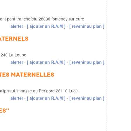
pont pont tranchefetu 28630 fonteney sur eure
alerter
-
[ ajouter un R.A.M ]
-
[ revenir au plan ]
Maternels
8240 La Loupe
alerter
-
[ ajouter un R.A.M ]
-
[ revenir au plan ]
ntes Maternelles
Galip'saut impasse du Périgord 28110 Lucé
alerter
-
[ ajouter un R.A.M ]
-
[ revenir au plan ]
es"