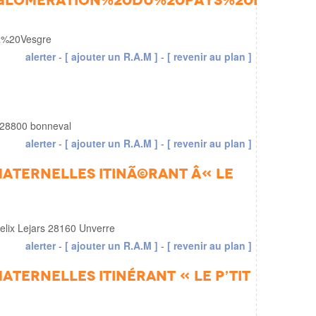
glomeration%20du%20pays%20de%20d
%20Vesgre
alerter
-
[ ajouter un R.A.M ]
-
[ revenir au plan ]
 28800 bonneval
alerter
-
[ ajouter un R.A.M ]
-
[ revenir au plan ]
 Maternelles itinÃ©rant Â« Le
elix Lejars 28160 Unverre
alerter
-
[ ajouter un R.A.M ]
-
[ revenir au plan ]
Maternelles itinérant « Le P’tit