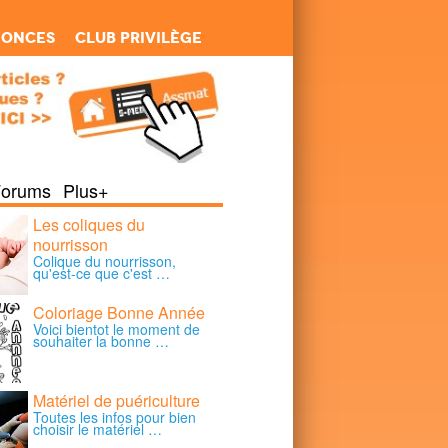
nonces
Club Privilège
Forums
Plus+
Les coliques du
nourrisson
Colique du nourrisson,
qu'est-ce que c'est …
Coloriage Bonne Année
Voici bientot le moment de
souhaiter la bonne …
Matériel de puériculture
Toutes les infos pour bien
choisir le matériel …