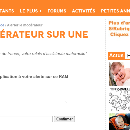
fants
Le Plus +
Forums
Activités
Petites an
nce
/
Alerter le modérateur
dérateur sur une
 de france, votre relais d'assistante maternelle"
Actus
lication à votre alerte sur ce RAM