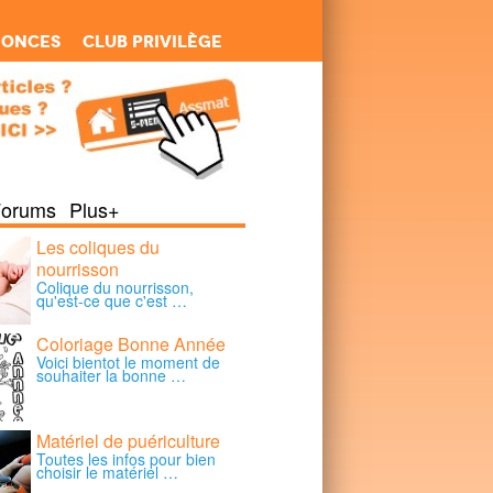
nonces
Club Privilège
Forums
Plus+
Les coliques du
nourrisson
Colique du nourrisson,
qu'est-ce que c'est …
Coloriage Bonne Année
Voici bientot le moment de
souhaiter la bonne …
Matériel de puériculture
Toutes les infos pour bien
choisir le matériel …