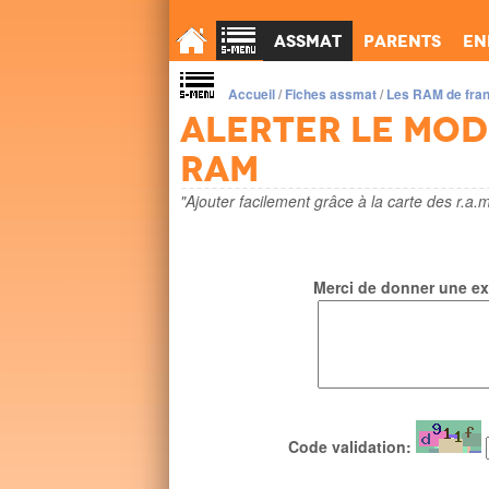
Assmat
Parents
En
Accueil
/
Fiches assmat
/
Les RAM de fra
Alerter le mo
ram
"Ajouter facilement grâce à la carte des r.a.m
Merci de donner une exp
Code validation: