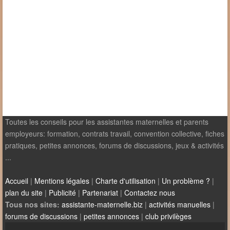
Toutes les conseils pour les assistantes maternelles et parents
employeurs: formation, contrats travail, convention collective, fiches
pratiques, petites annonces, forums de discussions, jeux & activités
...
Accueil
|
Mentions légales
|
Charte d'utilisation
|
Un problème ?
|
plan du site
|
Publicité
|
Partenariat
|
Contactez nous
Tous nos sites:
assistante-maternelle.biz
|
activités manuelles
|
forums de discussions
|
petites annonces
|
club privilèges