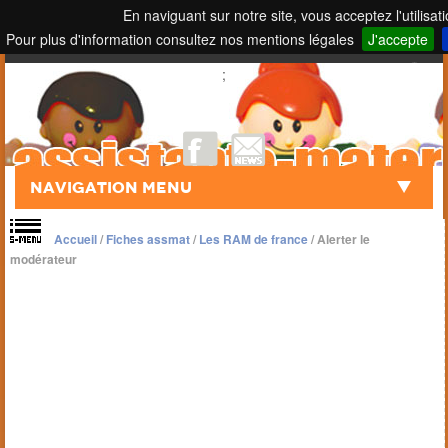
En naviguant sur notre site, vous acceptez l'utilisat
Pour plus d'information consultez nos mentions légales
J'accepte
Touch to Search
;
Navigation Menu
Accueil
/
Fiches assmat
/
Les RAM de france
/
Alerter le
modérateur