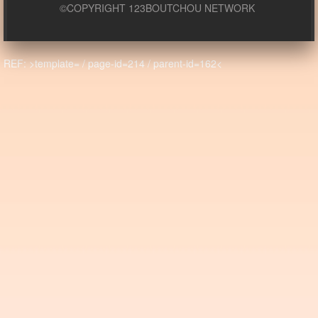
©COPYRIGHT 123BOUTCHOU NETWORK
REF: >template= / page-id=214 / parent-id=162<