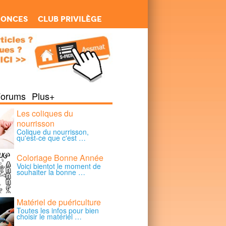
nonces
Club Privilège
Forums
Plus+
Les coliques du
nourrisson
Colique du nourrisson,
qu'est-ce que c'est …
Coloriage Bonne Année
Voici bientot le moment de
souhaiter la bonne …
Matériel de puériculture
Toutes les infos pour bien
choisir le matériel …