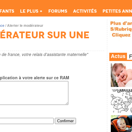
fants
Le Plus +
Forums
Activités
Petites an
nce
/
Alerter le modérateur
dérateur sur une
 de france, votre relais d'assistante maternelle"
Actus
lication à votre alerte sur ce RAM