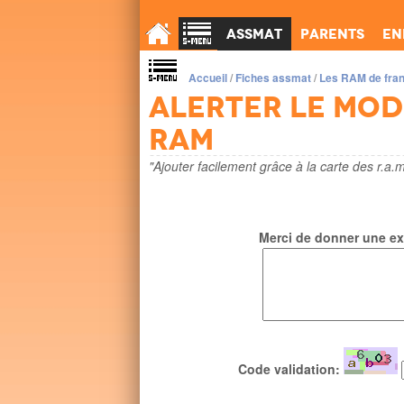
Assmat
Parents
En
Accueil
/
Fiches assmat
/
Les RAM de fra
Alerter le mo
ram
"Ajouter facilement grâce à la carte des r.a.m
Merci de donner une exp
Code validation: