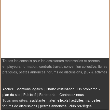
Toutes les conseils pour les assistantes maternelles et parents
employeurs: formation, contrats travail, convention collective, fiches
pratiques, petites annonces, forums de discussions, jeux & activités
...
Accueil
|
Mentions légales
|
Charte d'utilisation
|
Un problème ?
|
plan du site
|
Publicité
|
Partenariat
|
Contactez nous
Tous nos sites:
assistante-maternelle.biz
|
activités manuelles
|
forums de discussions
|
petites annonces
|
club privilèges