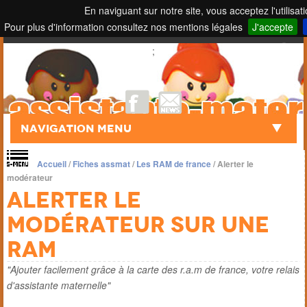
En naviguant sur notre site, vous acceptez l'utilisat
Pour plus d'information consultez nos mentions légales
J'accepte
Touch to Search
;
Navigation Menu
Accueil
/
Fiches assmat
/
Les RAM de france
/
Alerter le
modérateur
Alerter le
modérateur sur une
ram
"Ajouter facilement grâce à la carte des r.a.m de france, votre relais
d'assistante maternelle"