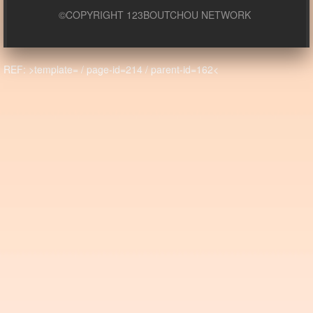
©COPYRIGHT 123BOUTCHOU NETWORK
REF: >template= / page-id=214 / parent-id=162<