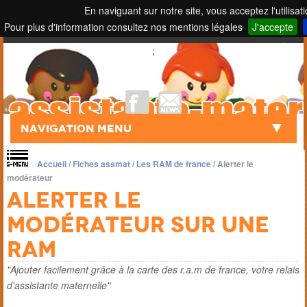
En naviguant sur notre site, vous acceptez l'utilisat
Pour plus d'information consultez nos mentions légales
J'accepte
Touch to Search
;
Navigation Menu
Accueil
/
Fiches assmat
/
Les RAM de france
/
Alerter le
modérateur
Alerter le
modérateur sur une
ram
"Ajouter facilement grâce à la carte des r.a.m de france, votre relais
d'assistante maternelle"