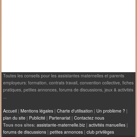
Toutes les conseils pour les assistantes maternelles et parents
employeurs: formation, contrats travail, convention collective, fiches
pratiques, petites annonces, forums de discussions, jeux & activités
...
Accueil
|
Mentions légales
|
Charte d'utilisation
|
Un problème ?
|
plan du site
|
Publicité
|
Partenariat
|
Contactez nous
Tous nos sites:
assistante-maternelle.biz
|
activités manuelles
|
forums de discussions
|
petites annonces
|
club privilèges