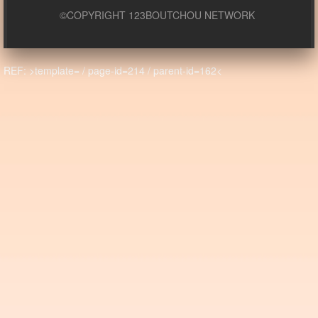
©COPYRIGHT 123BOUTCHOU NETWORK
REF: >template= / page-id=214 / parent-id=162<