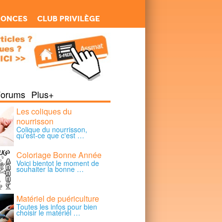
nonces
Club Privilège
Forums
Plus+
Les coliques du
nourrisson
Colique du nourrisson,
qu'est-ce que c'est …
Coloriage Bonne Année
Voici bientot le moment de
souhaiter la bonne …
Matériel de puériculture
Toutes les infos pour bien
choisir le matériel …