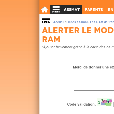
Assmat
Parents
En
Accueil
/
Fiches assmat
/
Les RAM de fra
Alerter le mo
ram
"Ajouter facilement grâce à la carte des r.a.m
Merci de donner une exp
Code validation: