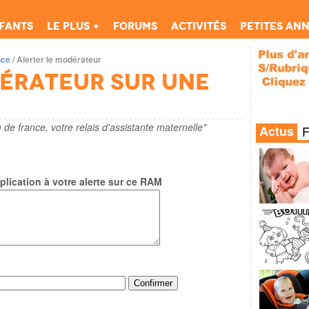
fants
Le Plus +
Forums
Activités
Petites an
nce
/
Alerter le modérateur
dérateur sur une
 de france, votre relais d'assistante maternelle"
Actus
lication à votre alerte sur ce RAM