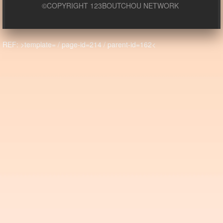
©COPYRIGHT 123BOUTCHOU NETWORK
REF: >template= / page-id=214 / parent-id=162<