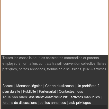
Toutes les conseils pour les assistantes maternelles et parents
employeurs: formation, contrats travail, convention collective, fiches
pratiques, petites annonces, forums de discussions, jeux & activités
...
Accueil
|
Mentions légales
|
Charte d'utilisation
|
Un problème ?
|
plan du site
|
Publicité
|
Partenariat
|
Contactez nous
Tous nos sites:
assistante-maternelle.biz
|
activités manuelles
|
forums de discussions
|
petites annonces
|
club privilèges