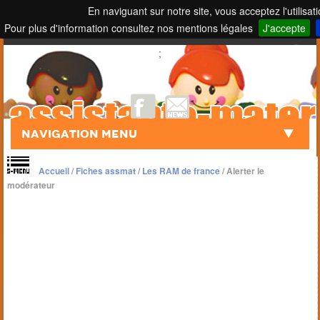
En naviguant sur notre site, vous acceptez l'utilisat
Pour plus d'information consultez nos mentions légales
J'accepte
Touch to Search
;
Navigation Menu
Accueil
/
Fiches assmat
/
Les RAM de france
/
Alerter le
modérateur