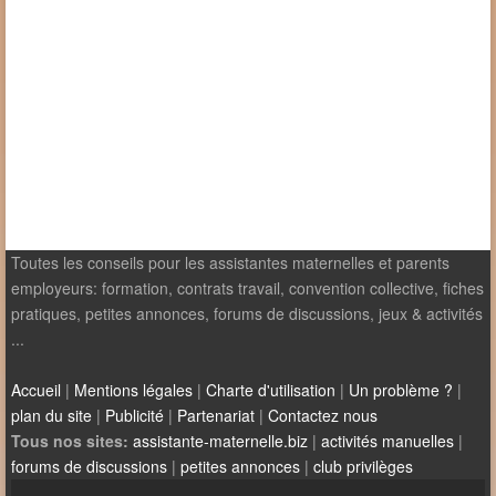
Toutes les conseils pour les assistantes maternelles et parents
employeurs: formation, contrats travail, convention collective, fiches
pratiques, petites annonces, forums de discussions, jeux & activités
...
Accueil
|
Mentions légales
|
Charte d'utilisation
|
Un problème ?
|
plan du site
|
Publicité
|
Partenariat
|
Contactez nous
Tous nos sites:
assistante-maternelle.biz
|
activités manuelles
|
forums de discussions
|
petites annonces
|
club privilèges