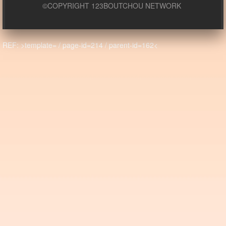
©COPYRIGHT 123BOUTCHOU NETWORK
REF: >template= / page-id=214 / parent-id=162<