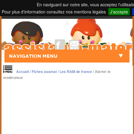
En naviguant sur notre site, vous acceptez l'utilisat
Pour plus d'information consultez nos mentions légales
J'accepte
Touch to Search
;
Navigation Menu
Accueil
/
Fiches assmat
/
Les RAM de france
/
Alerter le
modérateur