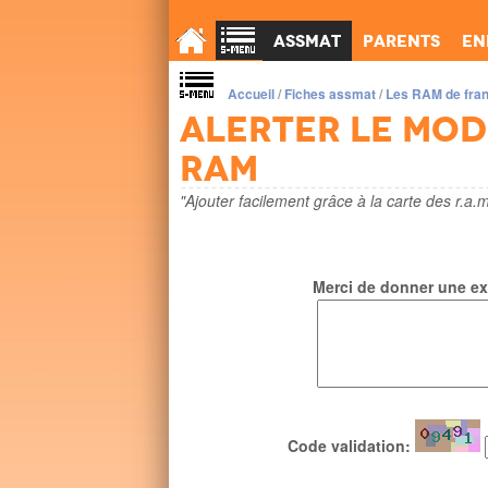
Assmat
Parents
En
Accueil
/
Fiches assmat
/
Les RAM de fra
Alerter le mo
ram
"Ajouter facilement grâce à la carte des r.a.m
Merci de donner une exp
Code validation: