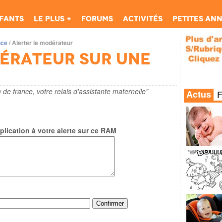
fants
Le Plus +
Forums
Activités
Petites an
nce
/
Alerter le modérateur
dérateur sur une
 de france, votre relais d'assistante maternelle"
Actus
lication à votre alerte sur ce RAM