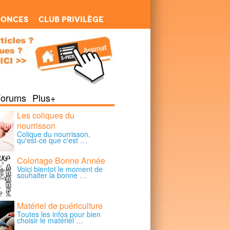
nonces
Club Privilège
Forums
Plus+
Les coliques du
nourrisson
Colique du nourrisson,
qu'est-ce que c'est …
Coloriage Bonne Année
Voici bientot le moment de
souhaiter la bonne …
Matériel de puériculture
Toutes les infos pour bien
choisir le matériel …