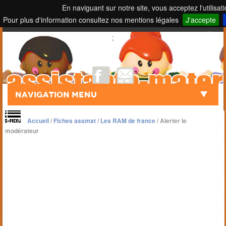
En naviguant sur notre site, vous acceptez l'utilisat
Pour plus d'information consultez nos mentions légales
J'accepte
Touch to Search
;
Navigation Menu
Accueil
/
Fiches assmat
/
Les RAM de france
/
Alerter le
modérateur