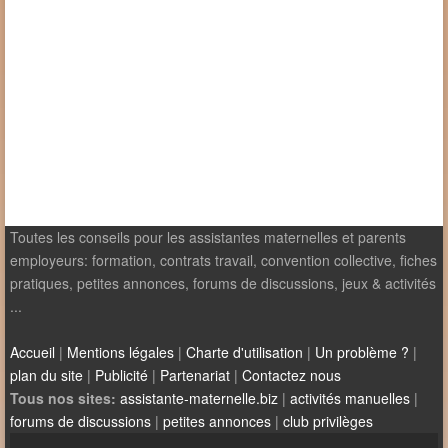
Toutes les conseils pour les assistantes maternelles et parents
employeurs: formation, contrats travail, convention collective, fiches
pratiques, petites annonces, forums de discussions, jeux & activités
...
Accueil
|
Mentions légales
|
Charte d'utilisation
|
Un problème ?
|
plan du site
|
Publicité
|
Partenariat
|
Contactez nous
Tous nos sites:
assistante-maternelle.biz
|
activités manuelles
|
forums de discussions
|
petites annonces
|
club privilèges