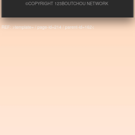
©COPYRIGHT 123BOUTCHOU NETWORK
REF: >template= / page-id=214 / parent-id=162<