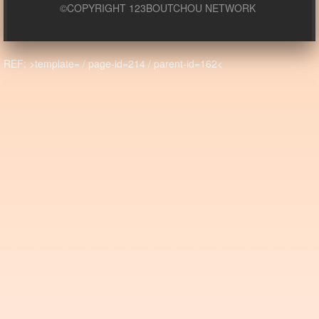
©COPYRIGHT 123BOUTCHOU NETWORK
REF: >template= / page-id=214 / parent-id=162<