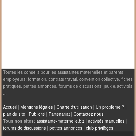
Toutes les conseils pour les assistantes maternelles et parents
employeurs: formation, contrats travail, convention collective, fiches
pratiques, petites annonces, forums de discussions, jeux & activités
...
Accueil
|
Mentions légales
|
Charte d'utilisation
|
Un problème ?
|
plan du site
|
Publicité
|
Partenariat
|
Contactez nous
Tous nos sites:
assistante-maternelle.biz
|
activités manuelles
|
forums de discussions
|
petites annonces
|
club privilèges