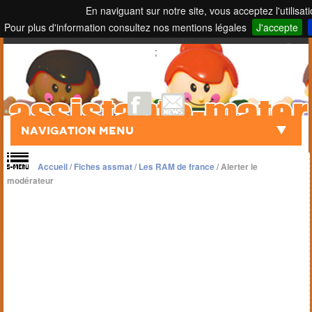
En naviguant sur notre site, vous acceptez l'utilisat
Pour plus d'information consultez nos mentions légales
J'accepte
Touch to Search
;
Navigation Menu
Accueil
/
Fiches assmat
/
Les RAM de france
/
Alerter le
modérateur