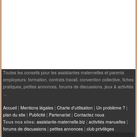
Toutes les conseils pour les assistantes maternelles et parents
employeurs: formation, contrats travail, convention collective, fiches
pratiques, petites annonces, forums de discussions, jeux & activités
...
Accueil
|
Mentions légales
|
Charte d'utilisation
|
Un problème ?
|
plan du site
|
Publicité
|
Partenariat
|
Contactez nous
Tous nos sites:
assistante-maternelle.biz
|
activités manuelles
|
forums de discussions
|
petites annonces
|
club privilèges