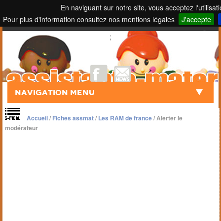
En naviguant sur notre site, vous acceptez l'utilisat
Pour plus d'information consultez nos mentions légales
J'accepte
Touch to Search
;
Navigation Menu
Accueil
/
Fiches assmat
/
Les RAM de france
/
Alerter le
modérateur