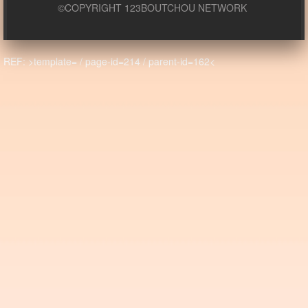
©COPYRIGHT 123BOUTCHOU NETWORK
REF: >template= / page-id=214 / parent-id=162<