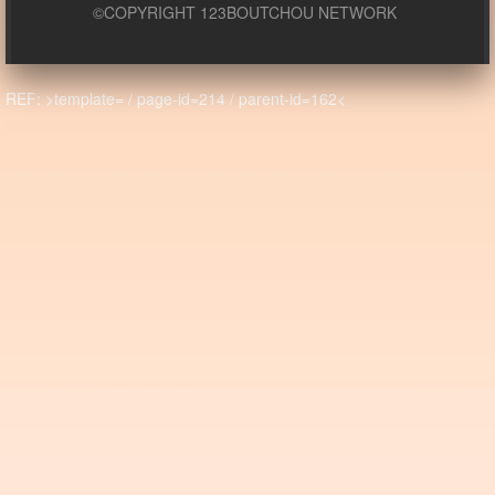
©COPYRIGHT 123BOUTCHOU NETWORK
REF: >template= / page-id=214 / parent-id=162<