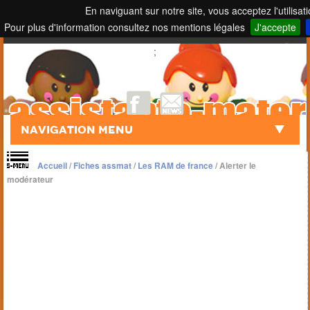
En naviguant sur notre site, vous acceptez l'utilisat
Pour plus d'information consultez nos mentions légales
J'accepte
Touch to Search
;
Navigation Menu
Accueil
/
Fiches assmat
/
Les RAM de france
/
Alerter le
modérateur