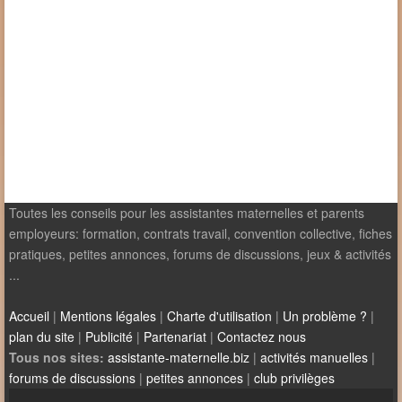
Toutes les conseils pour les assistantes maternelles et parents
employeurs: formation, contrats travail, convention collective, fiches
pratiques, petites annonces, forums de discussions, jeux & activités
...
Accueil
|
Mentions légales
|
Charte d'utilisation
|
Un problème ?
|
plan du site
|
Publicité
|
Partenariat
|
Contactez nous
Tous nos sites:
assistante-maternelle.biz
|
activités manuelles
|
forums de discussions
|
petites annonces
|
club privilèges