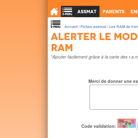
Assmat
Parents
En
Accueil
/
Fiches assmat
/
Les RAM de fra
Alerter le mo
ram
"Ajouter facilement grâce à la carte des r.a.m
Merci de donner une exp
Code validation: