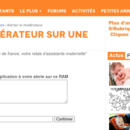
fants
Le Plus +
Forums
Activités
Petites an
nce
/
Alerter le modérateur
dérateur sur une
 de france, votre relais d'assistante maternelle"
Actus
lication à votre alerte sur ce RAM