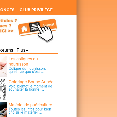
nonces
Club Privilège
Forums
Plus+
Les coliques du
nourrisson
Colique du nourrisson,
qu'est-ce que c'est …
Coloriage Bonne Année
Voici bientot le moment de
souhaiter la bonne …
Matériel de puériculture
Toutes les infos pour bien
choisir le matériel …