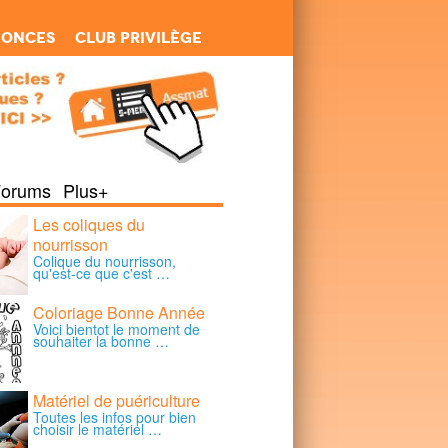
nonces
Club Privilège
Forums
Plus+
Les coliques du
nourrisson
Colique du nourrisson,
qu'est-ce que c'est …
Coloriage Bonne Année
Voici bientot le moment de
souhaiter la bonne …
Matériel de puériculture
Toutes les infos pour bien
choisir le matériel …