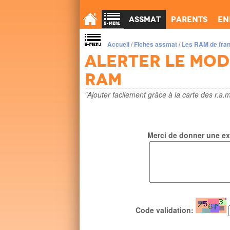
Assmat
Parents
En
Accueil
/
Fiches assmat
/
Les RAM de fra
Alerter le mo
ram
"Ajouter facilement grâce à la carte des r.a.m
Merci de donner une exp
Code validation: