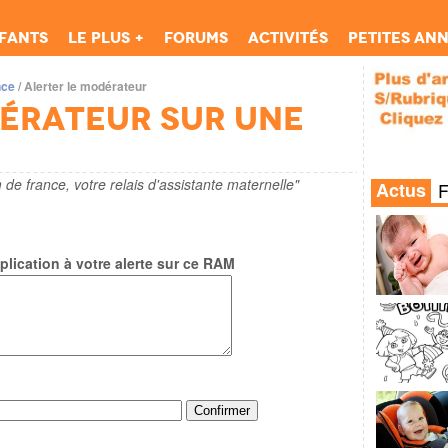
fants
Le Plus +
Forums
Activités
Petites an
nce
/
Alerter le modérateur
dérateur sur une
 de france, votre relais d'assistante maternelle"
Actus
lication à votre alerte sur ce RAM