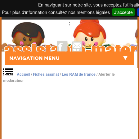
En naviguant sur notre site, vous acceptez l'utilisat
Pour plus d'information consultez nos mentions légales
J'accepte
Touch to Search
;
Navigation Menu
Accueil
/
Fiches assmat
/
Les RAM de france
/
Alerter le
modérateur