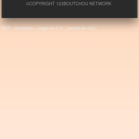
©COPYRIGHT 123BOUTCHOU NETWORK
REF: >template= / page-id=214 / parent-id=162<