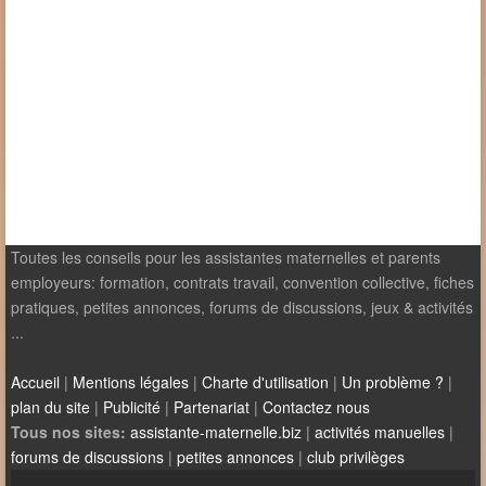
Toutes les conseils pour les assistantes maternelles et parents
employeurs: formation, contrats travail, convention collective, fiches
pratiques, petites annonces, forums de discussions, jeux & activités
...
Accueil
|
Mentions légales
|
Charte d'utilisation
|
Un problème ?
|
plan du site
|
Publicité
|
Partenariat
|
Contactez nous
Tous nos sites:
assistante-maternelle.biz
|
activités manuelles
|
forums de discussions
|
petites annonces
|
club privilèges