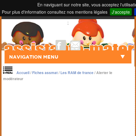
En naviguant sur notre site, vous acceptez l'utilisat
Pour plus d'information consultez nos mentions légales
J'accepte
Touch to Search
;
Navigation Menu
Accueil
/
Fiches assmat
/
Les RAM de france
/
Alerter le
modérateur