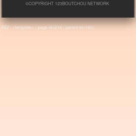
©COPYRIGHT 123BOUTCHOU NETWORK
REF: >template= / page-id=214 / parent-id=162<