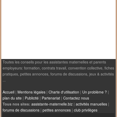
Toutes les conseils pour les assistantes maternelles et parents
employeurs: formation, contrats travail, convention collective, fiches
pratiques, petites annonces, forums de discussions, jeux & activités
...
Accueil
|
Mentions légales
|
Charte d'utilisation
|
Un problème ?
|
plan du site
|
Publicité
|
Partenariat
|
Contactez nous
Tous nos sites:
assistante-maternelle.biz
|
activités manuelles
|
forums de discussions
|
petites annonces
|
club privilèges