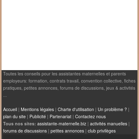
Toutes les conseils pour les assistantes maternelles et parents
employeurs: formation, contrats travail, convention collective, fiches
pratiques, petites annonces, forums de discussions, jeux & activités
...
Accueil
|
Mentions légales
|
Charte d'utilisation
|
Un problème ?
|
plan du site
|
Publicité
|
Partenariat
|
Contactez nous
Tous nos sites:
assistante-maternelle.biz
|
activités manuelles
|
forums de discussions
|
petites annonces
|
club privilèges