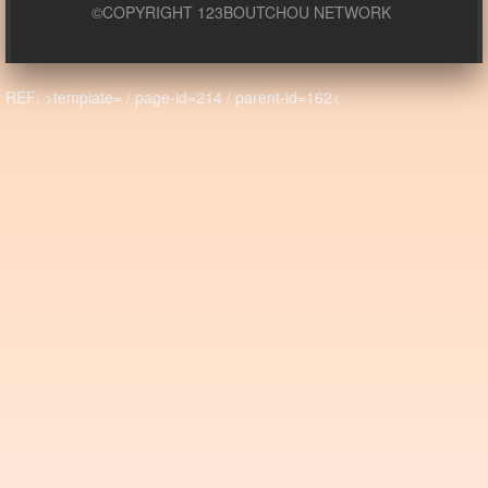
©COPYRIGHT 123BOUTCHOU NETWORK
REF: >template= / page-id=214 / parent-id=162<