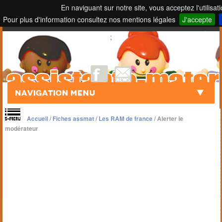
En naviguant sur notre site, vous acceptez l'utilisat
Pour plus d'information consultez nos mentions légales
J'accepte
Touch to Search
;
Navigation Menu
Accueil
/
Fiches assmat
/
Les RAM de france
/
Alerter le
modérateur