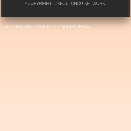
©COPYRIGHT 123BOUTCHOU NETWORK
REF: >template= / page-id=214 / parent-id=162<