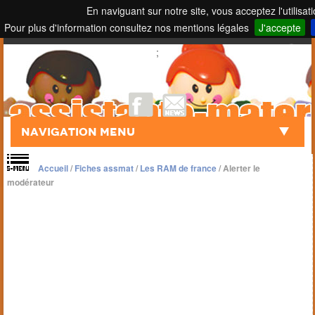
En naviguant sur notre site, vous acceptez l'utilisat
Pour plus d'information consultez nos mentions légales
J'accepte
Touch to Search
;
Navigation Menu
Accueil
/
Fiches assmat
/
Les RAM de france
/
Alerter le
modérateur