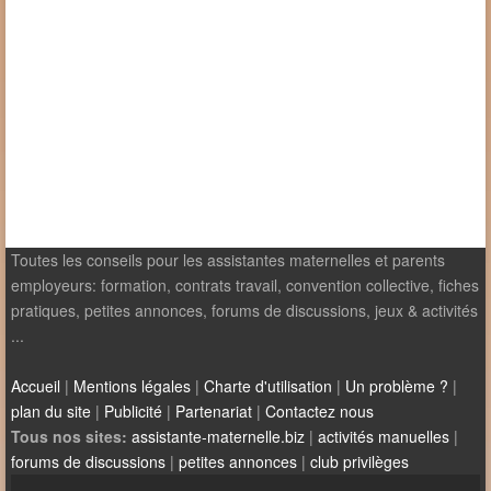
Toutes les conseils pour les assistantes maternelles et parents
employeurs: formation, contrats travail, convention collective, fiches
pratiques, petites annonces, forums de discussions, jeux & activités
...
Accueil
|
Mentions légales
|
Charte d'utilisation
|
Un problème ?
|
plan du site
|
Publicité
|
Partenariat
|
Contactez nous
Tous nos sites:
assistante-maternelle.biz
|
activités manuelles
|
forums de discussions
|
petites annonces
|
club privilèges