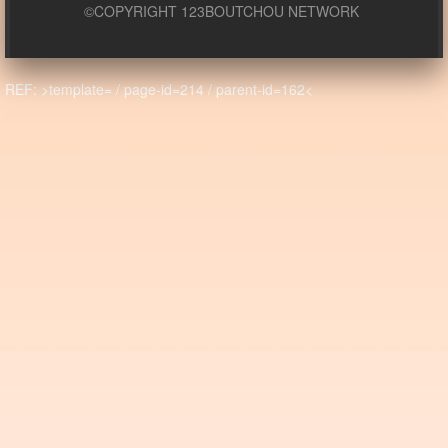
©COPYRIGHT 123BOUTCHOU NETWORK
REF: >template= / page-id=214 / parent-id=162<