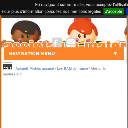
En naviguant sur notre site, vous acceptez l'utilisat
Pour plus d'information consultez nos mentions légales
J'accepte
Touch to Search
;
Navigation Menu
Accueil
/
Fiches assmat
/
Les RAM de france
/
Alerter le
modérateur