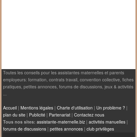
Toutes les conseils pour les assistantes maternelles et parents
employeurs: formation, contrats travail, convention collective, fiches
pratiques, petites annonces, forums de discussions, jeux & activités
...
Accueil
|
Mentions légales
|
Charte d'utilisation
|
Un problème ?
|
plan du site
|
Publicité
|
Partenariat
|
Contactez nous
Tous nos sites:
assistante-maternelle.biz
|
activités manuelles
|
forums de discussions
|
petites annonces
|
club privilèges