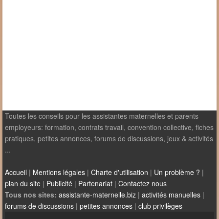
Toutes les conseils pour les assistantes maternelles et parents
employeurs: formation, contrats travail, convention collective, fiches
pratiques, petites annonces, forums de discussions, jeux & activités
...
Accueil
|
Mentions légales
|
Charte d'utilisation
|
Un problème ?
|
plan du site
|
Publicité
|
Partenariat
|
Contactez nous
Tous nos sites:
assistante-maternelle.biz
|
activités manuelles
|
forums de discussions
|
petites annonces
|
club privilèges