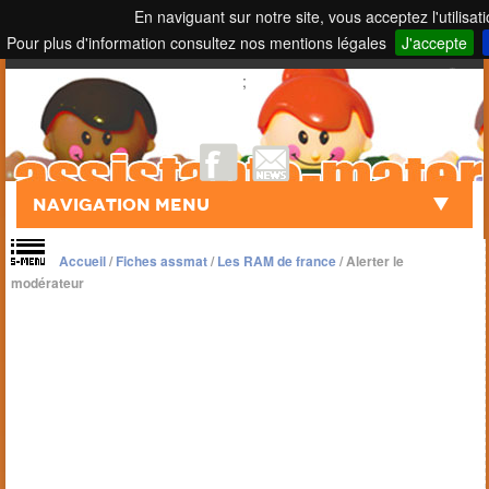
En naviguant sur notre site, vous acceptez l'utilisat
Pour plus d'information consultez nos mentions légales
J'accepte
Touch to Search
;
Navigation Menu
Accueil
/
Fiches assmat
/
Les RAM de france
/
Alerter le
modérateur