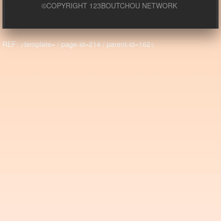
©COPYRIGHT 123BOUTCHOU NETWORK
REF: >template= / page-id=214 / parent-id=162<