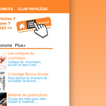
nonces
Club Privilège
Forums
Plus+
Les coliques du
nourrisson
Colique du nourrisson,
qu'est-ce que c'est …
Coloriage Bonne Année
Voici bientot le moment de
souhaiter la bonne …
Matériel de puériculture
Toutes les infos pour bien
choisir le matériel …