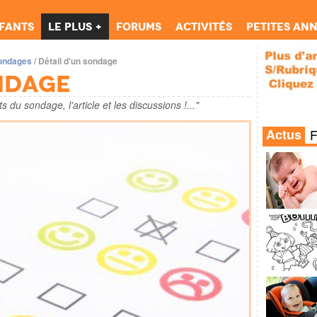
fants
Le Plus +
Forums
Activités
Petites an
sondages
/
Détail d'un sondage
ndage
du sondage, l'article et les discussions !..."
Actus