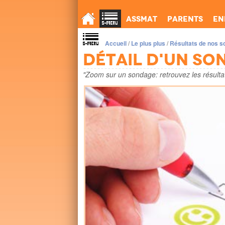
Assmat
Parents
En
Accueil
/
Le plus plus
/
Résultats de nos 
Détail d'un so
"Zoom sur un sondage: retrouvez les résultats 