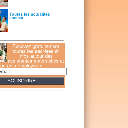
Toutes les actualités
assmat
Recevez gratuitement
toutes les secrètes et
infos autour des
assistantes maternelles et
parents employeurs