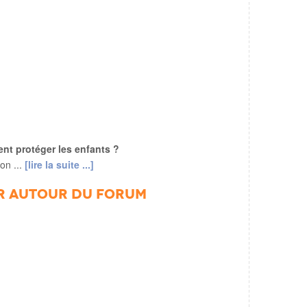
ent protéger les enfants ?
n ...
[lire la suite ...]
r autour du forum