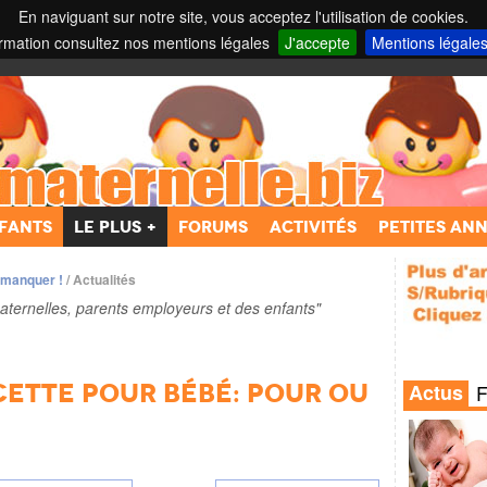
En naviguant sur notre site, vous acceptez l'utilisation de cookies.
ormation consultez nos mentions légales
J'accepte
Mentions légale
nelles et parents employeurs ...
fants
Le Plus +
Forums
Activités
Petites an
 manquer !
/
Actualités
aternelles, parents employeurs et des enfants"
cette pour bébé: pour ou
Actus