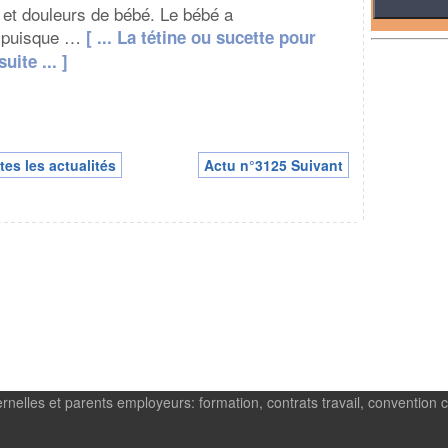
 et douleurs de bébé. Le bébé a
r puisque …
[ ... La tétine ou sucette pour
uite ... ]
tes les actualités
Actu n°3125 Suivant
rnelles et parents employeurs: formation, contrats travail, convention c