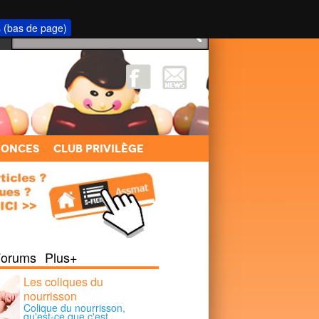
s (bas de page)
nonces
Club Privilège
Forums
Plus+
Les coliques du
nourrisson
Colique du nourrisson,
qu'est-ce que c'est …