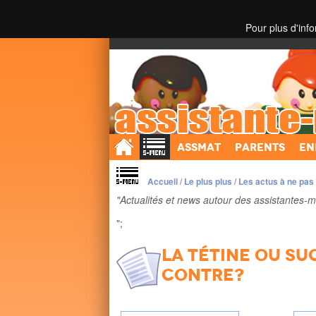
Pour plus d'inf
Toutes les informations sur les assistantes mater
;
Assmat
Parents
En
Accueil
/
Le plus plus
/
Les actus à ne pas
"Actualités et news autour des assistantes-m
";
La tétine ou su
contre?