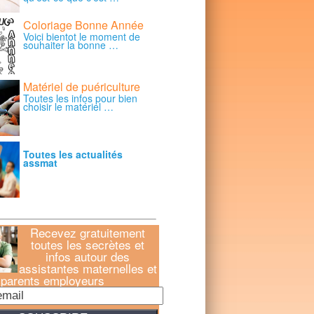
Coloriage Bonne Année
Voici bientot le moment de
souhaiter la bonne …
Matériel de puériculture
Toutes les infos pour bien
choisir le matériel …
Toutes les actualités
assmat
Recevez gratuitement
toutes les secrètes et
infos autour des
assistantes maternelles et
parents employeurs